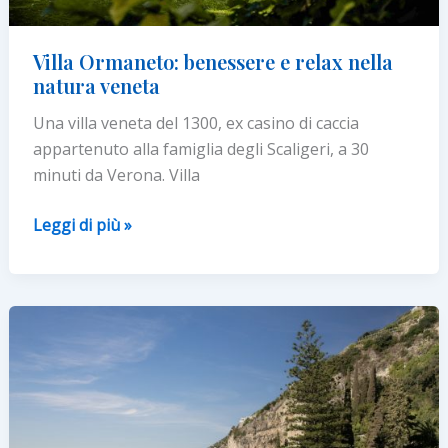
Villa Ormaneto: benessere e relax nella
natura veneta
Una villa veneta del 1300, ex casino di caccia
appartenuto alla famiglia degli Scaligeri, a 30
minuti da Verona. Villa
Villa
Leggi di più »
Ormaneto:
benessere
e
relax
nella
natura
veneta