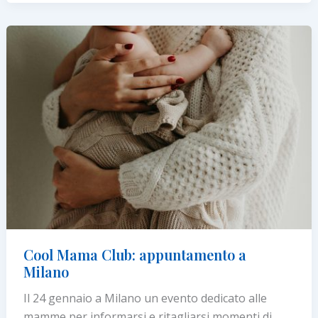
Südtirol/Alto
Adige:
Yoga,
Meditazione,
Forest
Bathing
Cool Mama Club: appuntamento a
Milano
Il 24 gennaio a Milano un evento dedicato alle
mamme per informarsi e ritagliarsi momenti di