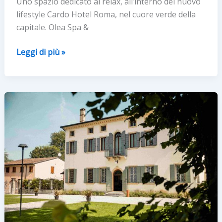
Uno spazio dedicato al relax, all’interno del nuovo
lifestyle Cardo Hotel Roma, nel cuore verde della
capitale. Olea Spa &
Olea
Leggi di più »
Spa
&
Wellness:
la
nuova
urban
spa
della
Capitale