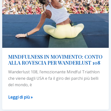
testa
yoga
e
pilates
MINDFULNESS IN MOVIMENTO: CONTO
ALLA ROVESCIA PER WANDERLUST 108
Wanderlust 108, l’emozionante Mindful Triathlon
che viene dagli USA e fa il giro dei parchi più belli
del mondo, è
MINDFULNESS
Leggi di più »
IN
MOVIMENTO: