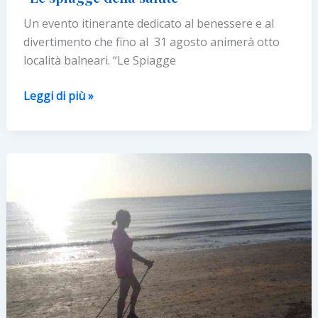
Un evento itinerante dedicato al benessere e al
divertimento che fino al 31 agosto animerà otto
località balneari. “Le Spiagge
In
Leggi di più »
vacanza
benessere
e
divertimento
con
“Le
spiagge
della
salute”