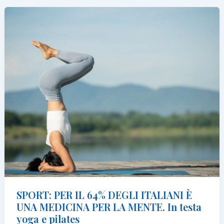
WEEKS
con
Beatrice”
SPORT: PER IL 64% DEGLI ITALIANI È
UNA MEDICINA PER LA MENTE. In testa
yoga e pilates