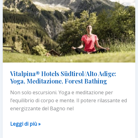
l’innovazione
Vitalpina® Hotels Südtirol/Alto Adige:
Yoga, Meditazione, Forest Bathing
Non solo escursioni. Yoga e meditazione per
l’equilibrio di corpo e mente. Il potere rilassante ed
energizzante del Bagno nel
Vitalpina®
Leggi di più »
Hotels