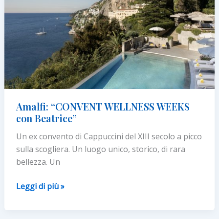
Amalfi: “CONVENT WELLNESS WEEKS
con Beatrice”
Un ex convento di Cappuccini del XIII secolo a picco
sulla scogliera. Un luogo unico, storico, di rara
bellezza. Un
Amalfi:
Leggi di più »
“CONVENT
WELLNESS