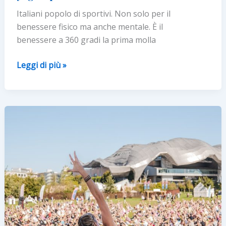
Italiani popolo di sportivi. Non solo per il
benessere fisico ma anche mentale. È il
benessere a 360 gradi la prima molla
SPORT:
Leggi di più »
PER
IL
64%
DEGLI
ITALIANI
È
UNA
MEDICINA
PER
LA
MENTE.
In