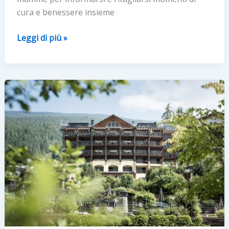
cura e benessere insieme
Cool
Leggi di più »
Mama
Club:
appuntamento
a
Milano