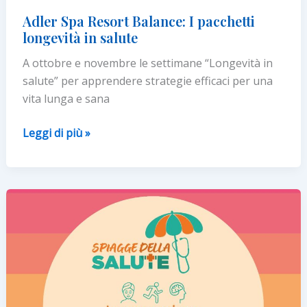
Adler Spa Resort Balance: I pacchetti
longevità in salute
A ottobre e novembre le settimane “Longevità in
salute” per apprendere strategie efficaci per una
vita lunga e sana
Adler
Leggi di più »
Spa
Resort
Balance:
I
pacchetti
longevità
in
salute