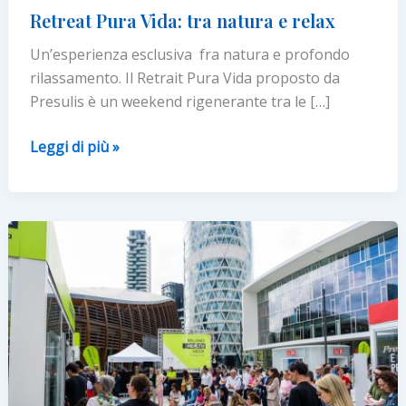
Retreat Pura Vida: tra natura e relax
Un’esperienza esclusiva fra natura e profondo
rilassamento. Il Retrait Pura Vida proposto da
Presulis è un weekend rigenerante tra le […]
Retreat
Leggi di più »
Pura
Vida:
tra
natura
e
relax