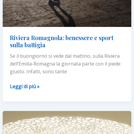
Riviera Romagnola: benessere e sport
sulla battigia
Se il buongiorno si vede dal mattino, sulla Riviera
dell’Emilia-Romagna la giornata parte con il piede
giusto. Infatti, sono tante
Riviera
Leggi di più »
Romagnola:
benessere
e
sport
sulla
battigia