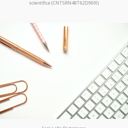
scientifica (CNTSRN48T62D969I)