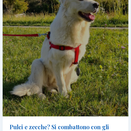
al
vet”
Pulci e zecche? Si combattono con gli