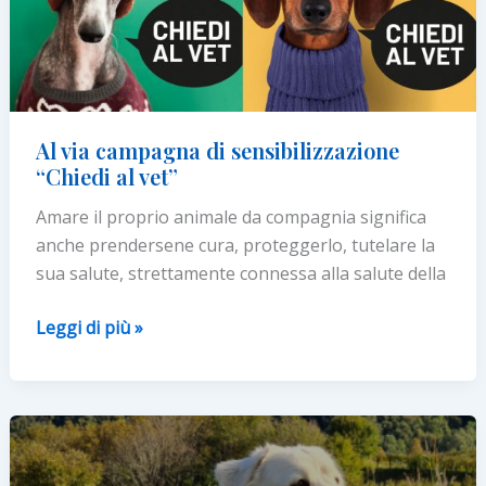
Al via campagna di sensibilizzazione
“Chiedi al vet”
Amare il proprio animale da compagnia significa
anche prendersene cura, proteggerlo, tutelare la
sua salute, strettamente connessa alla salute della
Al
Leggi di più »
via
campagna
di
sensibilizzazione
“Chiedi