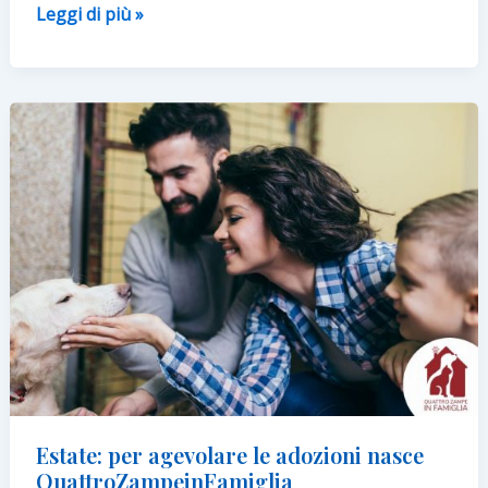
Torna
Leggi di più »
“Chiedi
al
vet”,
la
campagna
per
la
cura
e
il
benessere
dei
propri
pet
Estate: per agevolare le adozioni nasce
QuattroZampeinFamiglia