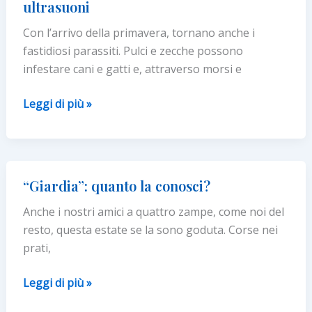
ultrasuoni
Con l’arrivo della primavera, tornano anche i
fastidiosi parassiti. Pulci e zecche possono
infestare cani e gatti e, attraverso morsi e
Pulci
Leggi di più »
e
zecche?
Si
combattono
“Giardia”: quanto la conosci?
con
Anche i nostri amici a quattro zampe, come noi del
gli
resto, questa estate se la sono goduta. Corse nei
ultrasuoni
prati,
“Giardia”:
Leggi di più »
quanto