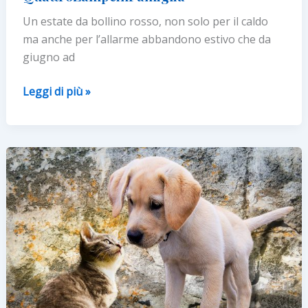
Un estate da bollino rosso, non solo per il caldo
ma anche per l’allarme abbandono estivo che da
giugno ad
Estate:
Leggi di più »
per
agevolare
le
adozioni
nasce
QuattroZampeinFamiglia