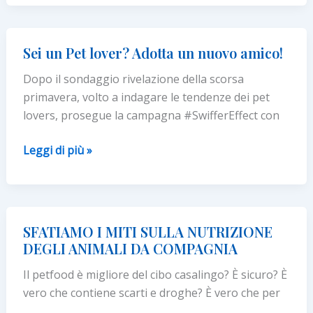
la
conosci?
Sei un Pet lover? Adotta un nuovo amico!
Dopo il sondaggio rivelazione della scorsa
primavera, volto a indagare le tendenze dei pet
lovers, prosegue la campagna #SwifferEffect con
Sei
Leggi di più »
un
Pet
lover?
Adotta
SFATIAMO I MITI SULLA NUTRIZIONE
un
DEGLI ANIMALI DA COMPAGNIA
nuovo
Il petfood è migliore del cibo casalingo? È sicuro? È
amico!
vero che contiene scarti e droghe? È vero che per