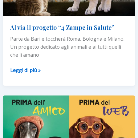
Al via il progetto “4 Zampe in Salute”
Parte da Bari e toccherà Roma, Bologna e Milano.
Un progetto dedicato agli animali e ai tutti quelli
che li amano
Al
Leggi di più »
via
il
progetto
“4
Zampe
in
Salute”