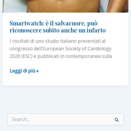
affetti
da
fibrillazione
Smartwatch: è il salvacuore, può
atriale
riconoscere subito anche un infarto
I risultati di uno studio italiano presentati al
congresso dell’European Society of Cardiology
2020 (ESC) e pubblicati in contemporanea sulla
Smartwatch:
Leggi di più »
è
il
salvacuore,
può
riconoscere
subito
C
e
anche
r