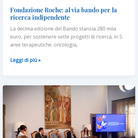
Fondazione Roche: al via bando per la
ricerca indipendente
La decima edizione del Bando stanzia 280 mila
euro, per sostenere sette progetti di ricerca, in 5
aree terapeutiche: oncologia,
Fondazione
Leggi di più »
Roche:
al
via
bando
per
la
ricerca
indipendente