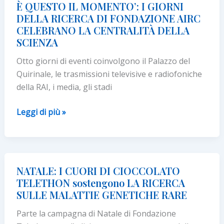
È QUESTO IL MOMENTO’: I GIORNI
DELLA RICERCA DI FONDAZIONE AIRC
CELEBRANO LA CENTRALITÀ DELLA
SCIENZA
Otto giorni di eventi coinvolgono il Palazzo del
Quirinale, le trasmissioni televisive e radiofoniche
della RAI, i media, gli stadi
È
Leggi di più »
QUESTO
IL
MOMENTO’:
I
NATALE: I CUORI DI CIOCCOLATO
GIORNI
TELETHON sostengono LA RICERCA
DELLA
SULLE MALATTIE GENETICHE RARE
RICERCA
Parte la campagna di Natale di Fondazione
DI