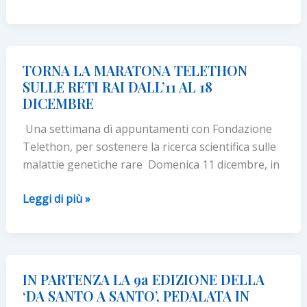
ITALIA
E
FONDAZIONE
ROCHE
TORNA LA MARATONA TELETHON
ANNUNZIANO
SULLE RETI RAI DALL’11 AL 18
I
DICEMBRE
VINCITORI
Una settimana di appuntamenti con Fondazione
DEI
Telethon, per sostenere la ricerca scientifica sulle
BANDI
malattie genetiche rare Domenica 11 dicembre, in
PER
LA
TORNA
Leggi di più »
RICERCA
LA
E
MARATONA
I
TELETHON
SERVIZI
SULLE
IN PARTENZA LA 9a EDIZIONE DELLA
RETI
‘DA SANTO A SANTO’, PEDALATA IN
RAI