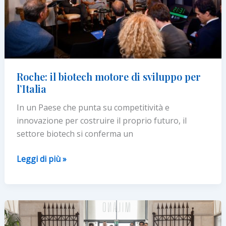
Roche: il biotech motore di sviluppo per
l’Italia
In un Paese che punta su competitività e
innovazione per costruire il proprio futuro, il
settore biotech si conferma un
Roche:
Leggi di più »
il
biotech
motore
di
sviluppo