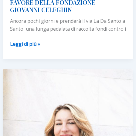
FAVORE DELLA FONDAZIONE
DALL’11
GIOVANNI CELEGHIN
AL
Ancora pochi giorni e prenderà il via La Da Santo a
18
Santo, una lunga pedalata di raccolta fondi contro i
DICEMBRE
IN
Leggi di più »
PARTENZA
LA
9a
EDIZIONE
DELLA
‘DA
SANTO
A
SANTO’,
PEDALATA
IN