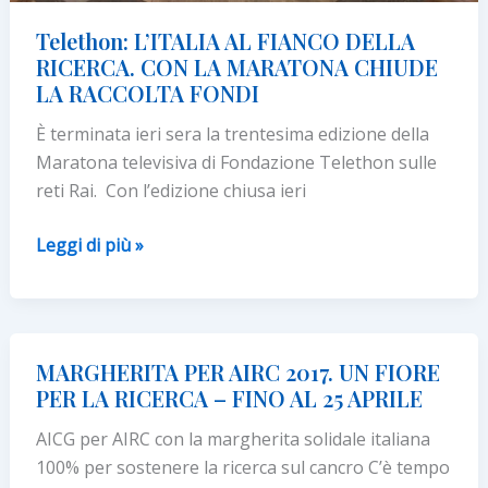
Telethon: L’ITALIA AL FIANCO DELLA
RICERCA. CON LA MARATONA CHIUDE
LA RACCOLTA FONDI
È terminata ieri sera la trentesima edizione della
Maratona televisiva di Fondazione Telethon sulle
reti Rai. Con l’edizione chiusa ieri
Telethon:
Leggi di più »
L’ITALIA
AL
FIANCO
DELLA
MARGHERITA PER AIRC 2017. UN FIORE
RICERCA.
PER LA RICERCA – FINO AL 25 APRILE
CON
AICG per AIRC con la margherita solidale italiana
LA
100% per sostenere la ricerca sul cancro C’è tempo
MARATONA