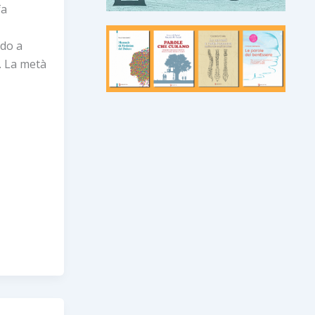
fa
ndo a
e. La metà