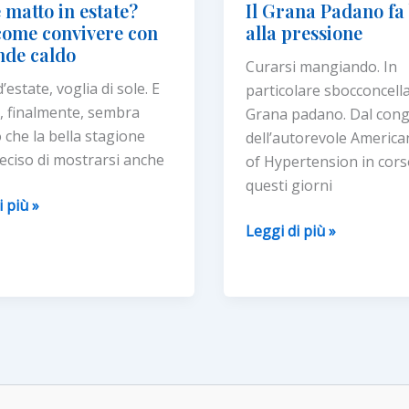
 matto in estate?
Il Grana Padano fa
come convivere con
alla pressione
nde caldo
Curarsi mangiando. In
’estate, voglia di sole. E
particolare sbocconcell
, finalmente, sembra
Grana padano. Dal con
 che la bella stagione
dell’autorevole America
eciso di mostrarsi anche
of Hypertension in cors
questi giorni
i più »
Il
Leggi di più »
Grana
Padano
fa
bene
re
alla
pressione