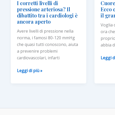
I corretti livelli di
Cuore
farmacie
pressione arteriosa? Il
Ecco 
Lloyds
dibattito tra i cardiologi è
il gra
ancora aperto
Voglia d
Avere livelli di pressione nella
ora che
norma, i famosi 80-120 mmHg
proprio
che quasi tutti conoscono, aiuta
abbia d
a prevenire problemi
Cuore
cardiovascolari, infarti
Leggi d
matto
I corretti
Leggi di più »
in
livelli
estate?
di
Ecco
pressione
come
arteriosa?
convive
Il
con
dibattito
il