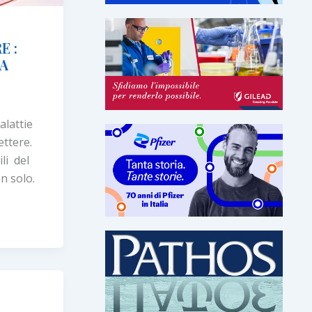
E :
VA
alattie
ettere.
li del
on solo.