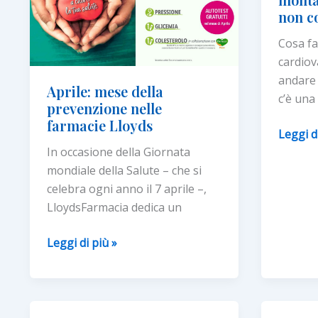
non c
Cosa fa
cardiov
andare
Aprile: mese della
c’è una
prevenzione nelle
farmacie Lloyds
Malatti
Leggi d
cardiov
In occasione della Giornata
e
mondiale della Salute – che si
montag
celebra ogni anno il 7 aprile –,
cosa
LloydsFarmacia dedica un
fare
Aprile:
Leggi di più »
per
mese
non
della
correre
prevenzione
rischi?
nelle