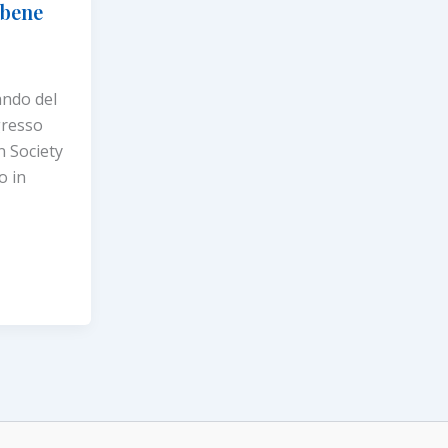
 bene
ando del
gresso
n Society
o in