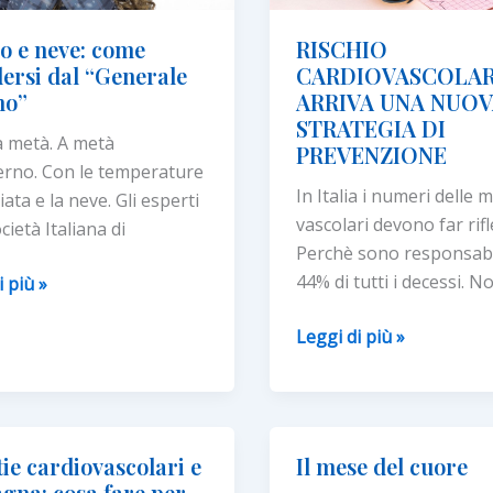
o e neve: come
RISCHIO
dersi dal “Generale
CARDIOVASCOLAR
no”
ARRIVA UNA NUO
STRATEGIA DI
 metà. A metà
PREVENZIONE
verno. Con le temperature
In Italia i numeri delle m
iata e la neve. Gli esperti
vascolari devono far rifl
cietà Italiana di
Perchè sono responsabi
44% di tutti i decessi. N
i più »
RISCHIO
Leggi di più »
CARDIOVASCOLARE
:
rsi
ARRIVA UNA
NUOVA
ale
ie cardiovascolari e
Il mese del cuore
STRATEGIA
”
gna: cosa fare per