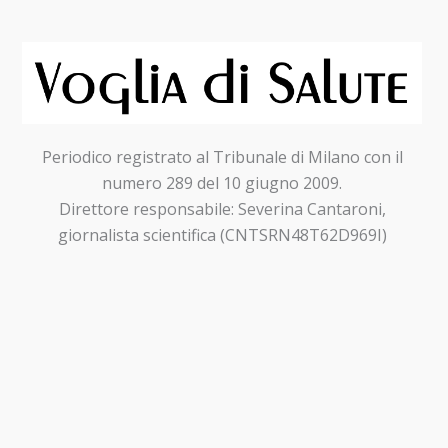
tra
grande
i
caldo
cardiologi
è
ancora
aperto
Periodico registrato al Tribunale di Milano con il
numero 289 del 10 giugno 2009.
Direttore responsabile: Severina Cantaroni,
giornalista scientifica (CNTSRN48T62D969I)