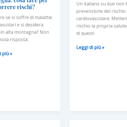
Un italiano su due non 
DI
orrere rischi?
prevenzione del rischio
PREVENZIONE
re se si soffre di malattie
cardiovascolare. Mette
ascolari e si desidera
rischio la propria salut
 in alta montagna? Non
di questi
 sola risposta:
Il
Leggi di più »
e
i più »
mese
ascolari
del
cuore
na: