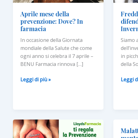
Aprile mese della
Fredd
prevenzione: Dove? In
difen
farmacia
Inver
In occasione della Giornata
Siamo a
mondiale della Salute che come
dell’in
ogni anno si celebra il 7 aprile –
in picch
BENU Farmacia rinnova […]
della So
Aprile
Freddo
Leggi di più »
Leggi d
mese
e
della
neve:
prevenzione:
come
Dove?
difende
In
dal
farmacia
“Gener
Malatt
Inverno
monta