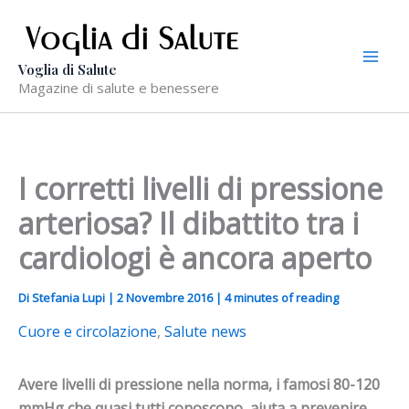
Vai
al
contenuto
Voglia di Salute
Magazine di salute e benessere
I corretti livelli di pressione
arteriosa? Il dibattito tra i
cardiologi è ancora aperto
Di
Stefania Lupi
|
2 Novembre 2016
|
4 minutes of reading
Cuore e circolazione
,
Salute news
Avere livelli di pressione nella norma, i famosi 80-120
mmHg che quasi tutti conoscono, aiuta a prevenire