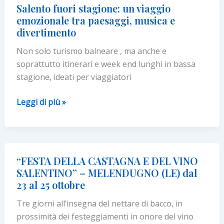
mandorla,
Salento fuori stagione: un viaggio
paesaggi
emozionale tra paesaggi, musica e
e
divertimento
sapori
Non solo turismo balneare , ma anche e
della
soprattutto itinerari e week end lunghi in bassa
Dieta
stagione, ideati per viaggiatori
Mediterranea
Salento
Leggi di più »
fuori
stagione:
un
viaggio
“FESTA DELLA CASTAGNA E DEL VINO
emozionale
SALENTINO” – MELENDUGNO (LE) dal
tra
23 al 25 ottobre
paesaggi,
Tre giorni all’insegna del nettare di bacco, in
musica
prossimità dei festeggiamenti in onore del vino
e