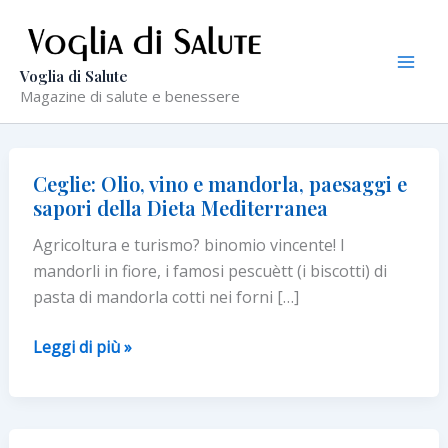
Vai
al
contenuto
Voglia di Salute
Magazine di salute e benessere
Ceglie: Olio, vino e mandorla, paesaggi e
sapori della Dieta Mediterranea
Agricoltura e turismo? binomio vincente! I
mandorli in fiore, i famosi pescuètt (i biscotti) di
pasta di mandorla cotti nei forni […]
Ceglie:
Leggi di più »
Olio,
vino
e