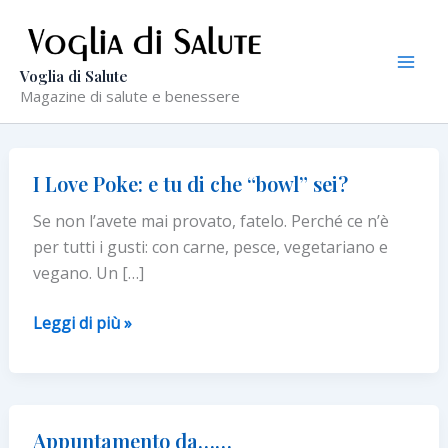
Vai
al
contenuto
Voglia di Salute
Magazine di salute e benessere
I Love Poke: e tu di che “bowl” sei?
Se non l’avete mai provato, fatelo. Perché ce n’è
per tutti i gusti: con carne, pesce, vegetariano e
vegano. Un […]
I
Leggi di più »
Love
Poke:
e
tu
Appuntamento da……