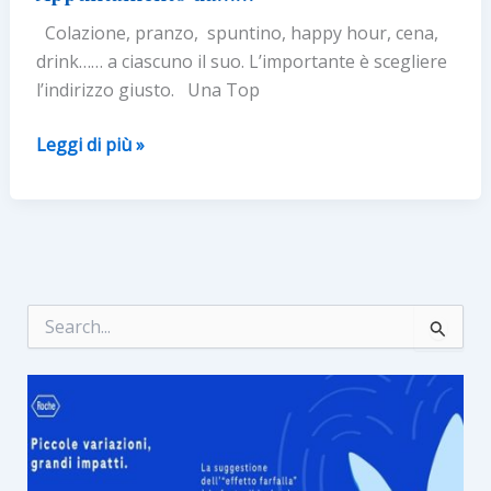
di
Colazione, pranzo, spuntino, happy hour, cena,
che
drink…… a ciascuno il suo. L’importante è scegliere
“bowl”
l’indirizzo giusto. Una Top
sei?
Appuntamento
Leggi di più »
da……
C
e
r
c
a
: