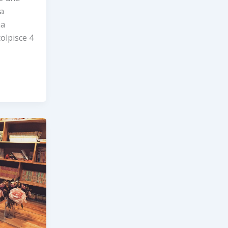
la
na
olpisce 4