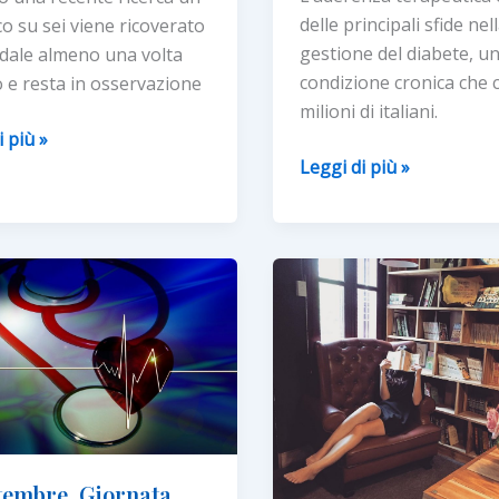
delle principali sfide nel
co su sei viene ricoverato
gestione del diabete, u
dale almeno una volta
condizione cronica che c
o e resta in osservazione
milioni di italiani.
ci
i più »
Diabete
Leggi di più »
e
digital
o:
health:
to
in
arrivo
nto
una
soluzione
tecnologica
i
che
rende
smart
ttembre, Giornata