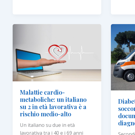
diabete
delle
un
linee
pericol
guida
per
americane
la
sul
salute
diabete
degli
occhi?
Malattie cardio-
metaboliche: un italiano
Diabet
su 2 in età lavorativa è a
socco
rischio medio-alto
docum
diagno
Un italiano su due in età
lavorativa tra i 40 e i 69 anni
Secondo