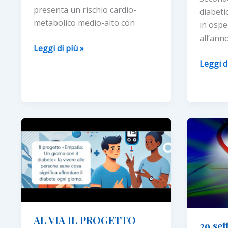
presenta un rischio cardio-
diabeti
metabolico medio-alto con
in ospe
all’ann
Malattie
Leggi di più »
cardio-
Diabeti
Leggi d
metaboliche:
in
un
pronto
italiano
soccors
su
propos
2
un
in
docume
età
per
lavorativa
la
è
diagnos
a
e
rischio
la
AL VIA IL PROGETTO
medio-
terapia
29 se