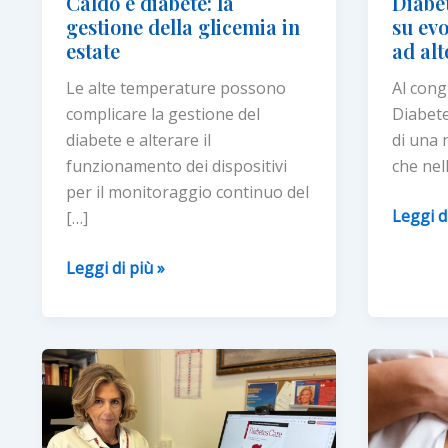
Caldo e diabete: la
Diabe
gestione della glicemia in
su ev
estate
ad alt
Le alte temperature possono
Al con
complicare la gestione del
Diabete 
diabete e alterare il
di una 
funzionamento dei dispositivi
che nel
per il monitoraggio continuo del
Diabete
Leggi d
[…]
nuove
Caldo
confer
Leggi di più »
e
su
diabete:
evoloc
la
su
gestione
pazient
della
ad
glicemia
alto