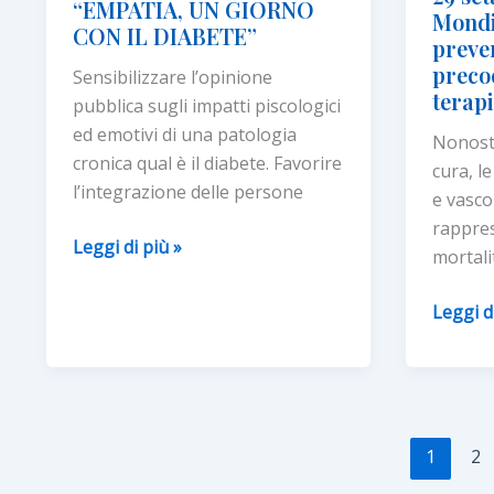
“EMPATIA, UN GIORNO
alto
Mondi
CON IL DIABETE”
preve
preco
Sensibilizzare l’opinione
terap
pubblica sugli impatti piscologici
ed emotivi di una patologia
Nonosta
cronica qual è il diabete. Favorire
cura, l
l’integrazione delle persone
e vasco
rappres
AL
Leggi di più »
mortalit
VIA
IL
29
Leggi d
PROGETTO
settem
“EMPATIA,
Giorna
UN
Mondia
GIORNO
del
CON
Cuore
1
2
IL
2024: