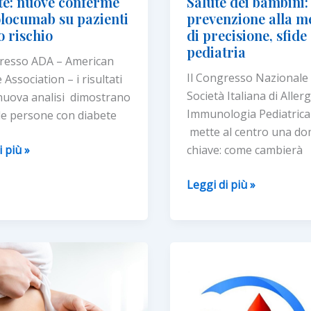
te: nuove conferme
Salute dei bambini:
olocumab su pazienti
prevenzione alla m
o rischio
di precisione, sfide
pediatria
gresso ADA – American
Il Congresso Nazionale 
Association – i risultati
Società Italiana di Aller
nuova analisi dimostrano
Immunologia Pediatrica 
le persone con diabete
mette al centro una d
:
i più »
chiave: come cambierà
Salute
Leggi di più »
me
dei
bambini:
umab
dalla
prevenzione
i
alla
medicina
di