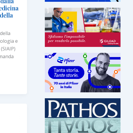
 dalla
edicina
 della
della
gologia e
(SIAIP)
omanda