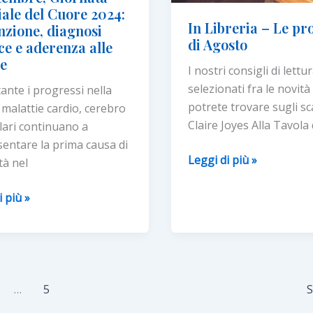
la
ale del Cuore 2024:
In Libreria – Le pr
gestione
nzione, diagnosi
di Agosto
ce e aderenza alle
della
ie
patologia
I nostri consigli di lettu
selezionati fra le novità
nte i progressi nella
potrete trovare sugli sc
e malattie cardio, cerebro
Claire Joyes Alla Tavola 
lari continuano a
entare la prima causa di
In
Leggi di più »
à nel
Libreria
–
i più »
Le
bre,
proposte
ta
di
le
Agosto
…
5
S