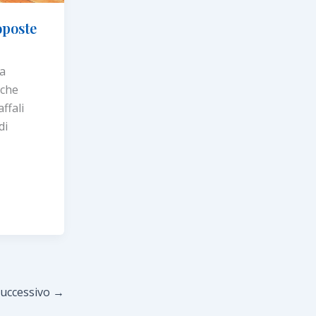
oposte
ra
 che
affali
di
uccessivo
→