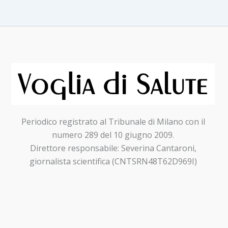
DIABETE”
prevenz
diagnos
precoc
e
aderen
alle
terapie
Periodico registrato al Tribunale di Milano con il
numero 289 del 10 giugno 2009.
Direttore responsabile: Severina Cantaroni,
giornalista scientifica (CNTSRN48T62D969I)