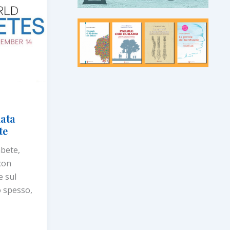
nata
te
abete,
con
e sul
o spesso,