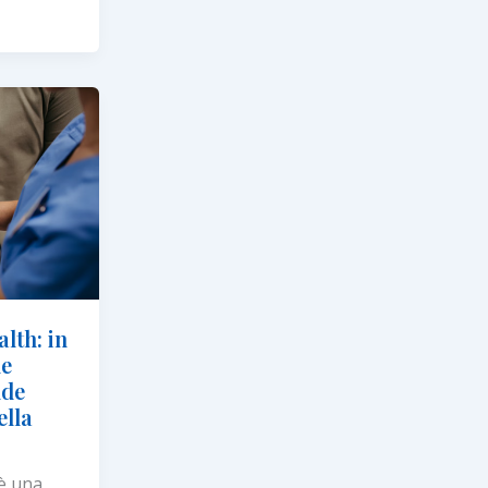
alth: in
ne
nde
ella
 è una