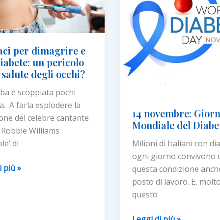
precisione,
sfide
della
ci per dimagrire e
pediatria
iabete: un pericolo
 salute degli occhi?
ba è scoppiata pochi
fa. A farla esplodere la
14 novembre: Gior
ione del celebre cantante
Mondiale del Diabe
 Robbie Williams
le’ di
Milioni di Italiani con di
ogni giorno convivono 
i
i più »
questa condizione anch
posto di lavoro. E, molt
re
questo
14
Leggi di più »