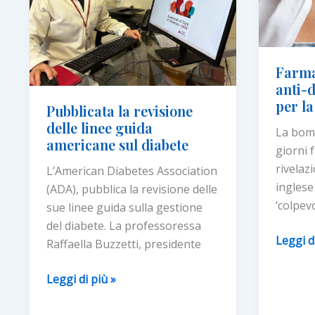
in
rischio
estate
Farma
anti-d
per la
Pubblicata la revisione
delle linee guida
La bom
americane sul diabete
giorni 
rivelaz
L’American Diabetes Association
inglese
(ADA), pubblica la revisione delle
‘colpevo
sue linee guida sulla gestione
del diabete. La professoressa
Farmac
Leggi d
Raffaella Buzzetti, presidente
per
dimagri
Pubblicata
Leggi di più »
e
la
anti-
revisione