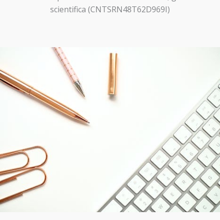
scientifica (CNTSRN48T62D969I)