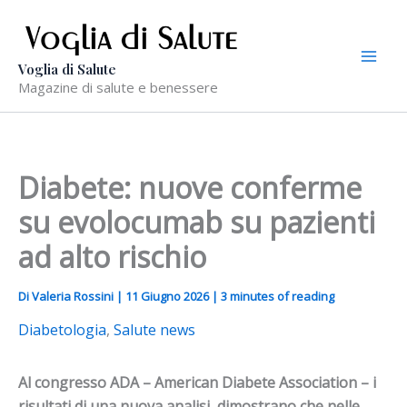
Vai
al
contenuto
Voglia di Salute
Magazine di salute e benessere
Diabete: nuove conferme
su evolocumab su pazienti
ad alto rischio
Di
Valeria Rossini
|
11 Giugno 2026
|
3 minutes of reading
Diabetologia
,
Salute news
Al congresso ADA – American Diabete Association – i
risultati di una nuova analisi dimostrano che nelle