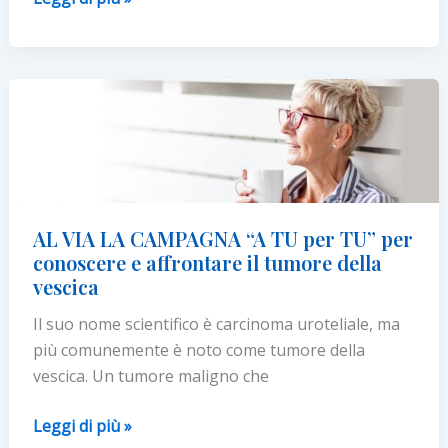
rosso?
Vai
dal
medico!
Uno
spot
e
una
campagna
AL VIA LA CAMPAGNA “A TU per TU” per
per
conoscere e affrontare il tumore della
informare
vescica
sul
Il suo nome scientifico è carcinoma uroteliale, ma
tumore
più comunemente è noto come tumore della
della
vescica. Un tumore maligno che
vescica
AL
Leggi di più »