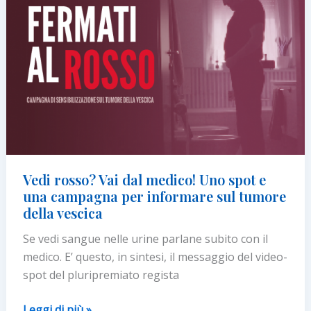
il
carcinoma
uroteliale
localmente
avanzato
o
metastatico
Vedi rosso? Vai dal medico! Uno spot e
una campagna per informare sul tumore
della vescica
Se vedi sangue nelle urine parlane subito con il
medico. E’ questo, in sintesi, il messaggio del video-
spot del pluripremiato regista
Vedi
Leggi di più »