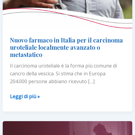
Nuovo farmaco in Italia per il carcinoma
uroteliale localmente avanzato o
metastatico
Il carcinoma uroteliale è la forma più comune di
cancro della vescica. Si stima che in Europa
204.000 persone abbiano ricevuto […]
Nuovo
Leggi di più »
farmaco
in
Italia
per