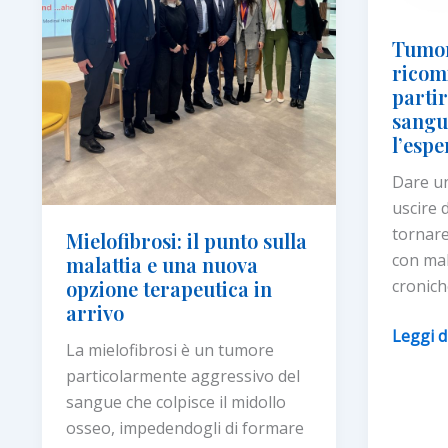
Tumor
ricomi
parti
sangue
l’espe
Dare u
uscire d
tornare 
Mielofibrosi: il punto sulla
con mal
malattia e una nuova
opzione terapeutica in
cronich
arrivo
Tumori
Leggi d
La mielofibrosi è un tumore
rari
particolarmente aggressivo del
del
sangue che colpisce il midollo
sangue
osseo, impedendogli di formare
ricomin