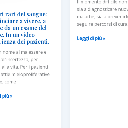
Il momento difficile non
sia a diagnosticare nuo
i rari del sangue:
malattie, sia a prevenirl
nciare a vivere, a
seguire percorsi di cura
re da un esame del
. In un video
Arriva
Leggi di più »
rienza dei pazienti.
la
n nome al malessere e
campagna
all’incertezza, per
Mielo-
alla vita. Per i pazienti
Spieghi
attie mieloproliferative
per
e, come
coinvolgere
i
i più »
pazienti
sulle
neoplasie
:
mieloproliferative
ciare
croniche