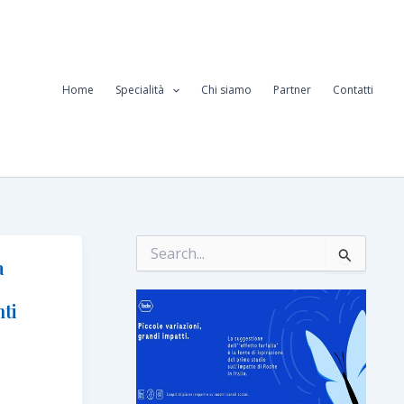
Home
Specialità
Chi siamo
Partner
Contatti
C
e
a
r
c
nti
a
: