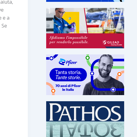
 aiuta,
ve
e e a
. Se