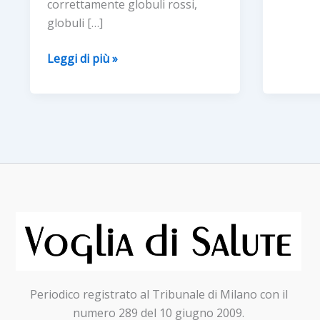
correttamente globuli rossi,
a
globuli […]
vivere,
a
Mielofibrosi:
Leggi di più »
partire
il
da
punto
un
sulla
esame
malattia
del
e
sangue
una
In
nuova
un
opzione
video
terapeutica
l’esper
in
dei
arrivo
pazienti
Periodico registrato al Tribunale di Milano con il
numero 289 del 10 giugno 2009.