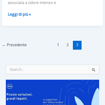
associata a odore intenso e
può
fare
IPERIDROSI:
Leggi di più »
per
LA
non
TERAPIA
soccombere….
DI
ELEZIONE
SI
←
Precedente
1
2
3
CHIAMA
JONTOFORESI
C
e
r
c
a
: