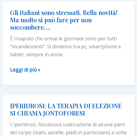
PER
EVITARE
Gli italiani sono stressati. Bella novità!
IL
Ma molto si può fare per non
“MAL
soccombere….
DI
È risaputo che ormai le giornate sono per tutti
TESTA
“incandescenti”. Si dividono tra pc, smartphone e
DA
tablet, sempre in ansia
CERVICALE”
Gli
Leggi di più »
italiani
sono
stressati.
Bella
IPERIDROSI: LA TERAPIA DI ELEZIONE
novità!
SI CHIAMA JONTOFORESI
Ma
L’iperidrosi, l’eccessiva sudorazione di alcune parti
molto
del corpo (mani, ascelle, piedi in particolare) a volte
si