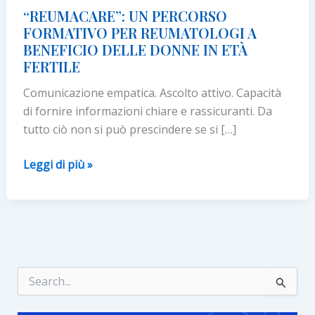
“REUMACARE”: UN PERCORSO
FORMATIVO PER REUMATOLOGI A
BENEFICIO DELLE DONNE IN ETÀ
FERTILE
Comunicazione empatica. Ascolto attivo. Capacità
di fornire informazioni chiare e rassicuranti. Da
tutto ciò non si può prescindere se si […]
“REUMACARE”:
Leggi di più »
UN
PERCORSO
FORMATIVO
PER
REUMATOLOGI
A
C
e
BENEFICIO
r
DELLE