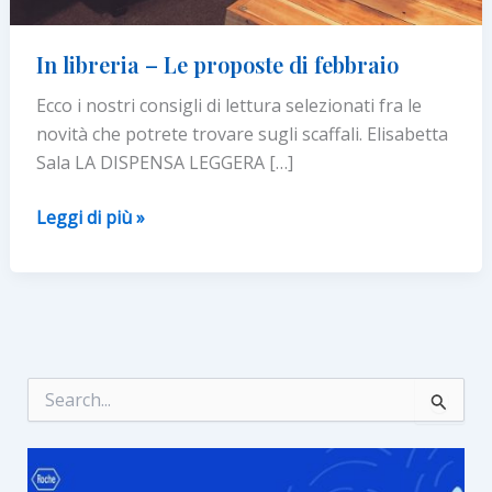
In libreria – Le proposte di febbraio
Ecco i nostri consigli di lettura selezionati fra le
novità che potrete trovare sugli scaffali. Elisabetta
Sala LA DISPENSA LEGGERA […]
In
Leggi di più »
libreria
–
Le
proposte
di
febbraio
C
e
r
c
a