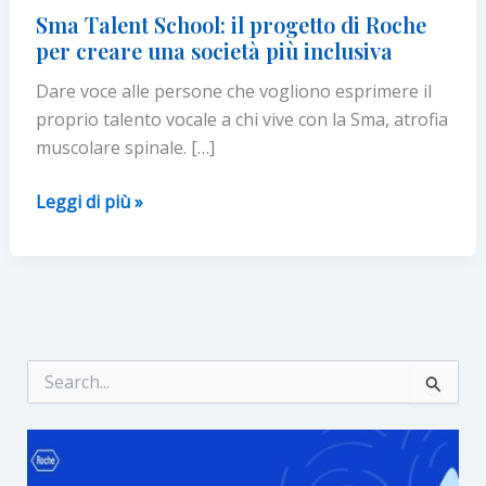
Sma Talent School: il progetto di Roche
per creare una società più inclusiva
Dare voce alle persone che vogliono esprimere il
proprio talento vocale a chi vive con la Sma, atrofia
muscolare spinale. […]
Sma
Leggi di più »
Talent
School:
il
progetto
di
Roche
C
e
per
r
creare
c
una
a
:
società