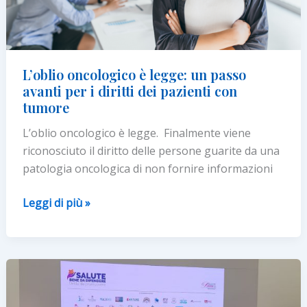
sfide
in
oncologia
e
L’oblio oncologico è legge: un passo
oncoematologia
avanti per i diritti dei pazienti con
tumore
L’oblio oncologico è legge. Finalmente viene
riconosciuto il diritto delle persone guarite da una
patologia oncologica di non fornire informazioni
L’oblio
Leggi di più »
oncologico
è
legge:
un passo
avanti