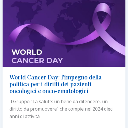
le
Associazioni
di
pazienti
oncologici
e
onco-
ematologici
insieme
per
World Cancer Day: l’impegno della
un
politica per i diritti dei pazienti
impegno
oncologici e onco-ematologici
contro
il
Il Gruppo “La salute: un bene da difendere, un
cancro
diritto da promuovere” che compie nel 2024 dieci
anni di attività