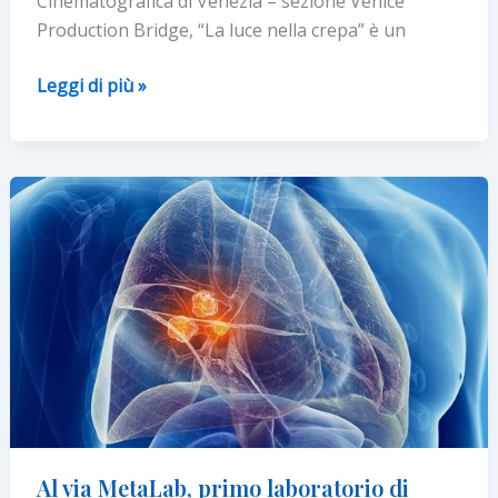
Cinematografica di Venezia – sezione Venice
Production Bridge, “La luce nella crepa” è un
“La
Leggi di più »
luce
nella
crepa”,
un
cortometraggio
dedicato
ai
caregiver
Al via MetaLab, primo laboratorio di