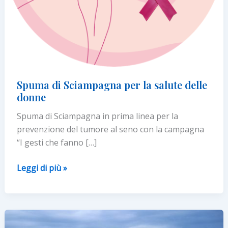
Spuma di Sciampagna per la salute delle
donne
Spuma di Sciampagna in prima linea per la
prevenzione del tumore al seno con la campagna
“I gesti che fanno […]
Spuma
Leggi di più »
di
Sciampagna
per
la