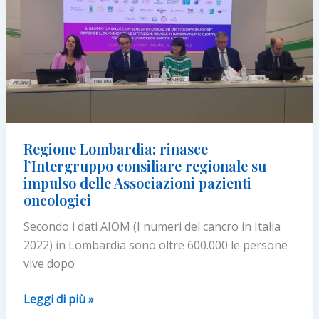
per
i
diritti
dei
pazienti
con
tumore
Regione Lombardia: rinasce
l’Intergruppo consiliare regionale su
impulso delle Associazioni pazienti
oncologici
Secondo i dati AIOM (I numeri del cancro in Italia
2022) in Lombardia sono oltre 600.000 le persone
vive dopo
Regione
Leggi di più »
Lombardia: