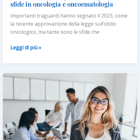
sfide in oncologia e oncoematologia
Importanti traguardi hanno segnato il 2023, come
la recente approvazione della legge sull’oblio
oncologico, ma tante sono le sfide che
Cancer
Leggi di più »
Policy
Forum:
esperti,
pazienti
e
istituzioni
fanno
il
punto
sulle
prossime