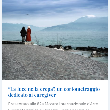
salute
delle
donne
“La luce nella crepa”, un cortometraggio
dedicato ai caregiver
Presentato alla 82a Mostra Internazionale d’Arte