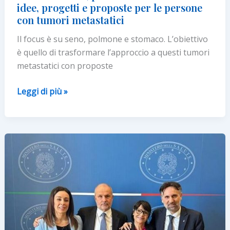
idee, progetti e proposte per le persone
con tumori metastatici
Il focus è su seno, polmone e stomaco. L’obiettivo
è quello di trasformare l’approccio a questi tumori
metastatici con proposte
Al
Leggi di più »
via
MetaLab,
primo
laboratorio
di
idee,
progetti
e
proposte
per