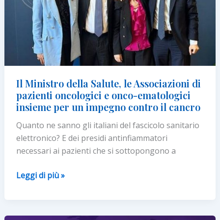
le
persone
con
tumori
metastatici
Il Ministro della Salute, le Associazioni di
pazienti oncologici e onco-ematologici
insieme per un impegno contro il cancro
Quanto ne sanno gli italiani del fascicolo sanitario
elettronico? E dei presidi antinfiammatori
necessari ai pazienti che si sottopongono a
Il
Leggi di più »
Ministro
della
Salute,