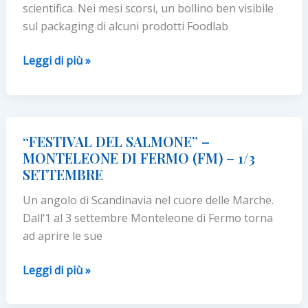
scientifica. Nei mesi scorsi, un bollino ben visibile
sul packaging di alcuni prodotti Foodlab
FOODLAB
Leggi di più »
A
SUPPORTO
DELLA
FONDAZIONE
“FESTIVAL DEL SALMONE” –
HUMANITAS
MONTELEONE DI FERMO (FM) – 1/3
PER
SETTEMBRE
LA
Un angolo di Scandinavia nel cuore delle Marche.
RICERCA
Dall’1 al 3 settembre Monteleone di Fermo torna
ad aprire le sue
“FESTIVAL
Leggi di più »
DEL
SALMONE”