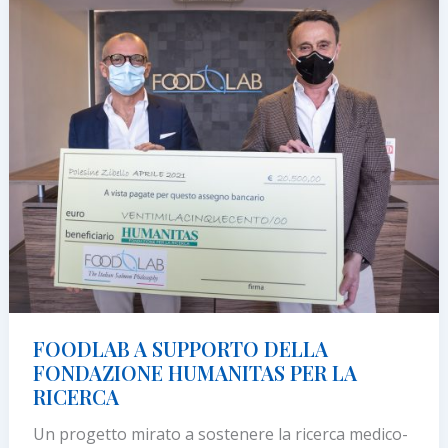
le
preferenze
degli
italiani
per
le
prossime
Feste
FOODLAB A SUPPORTO DELLA
FONDAZIONE HUMANITAS PER LA
RICERCA
Un progetto mirato a sostenere la ricerca medico-