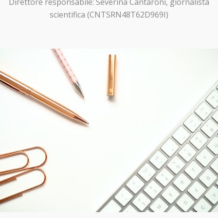
Direttore responsabile: Severina Cantaroni, giornalista
scientifica (CNTSRN48T62D969I)