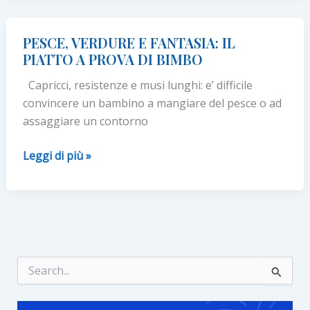
–
MONTELEONE
PESCE, VERDURE E FANTASIA: IL
DI
PIATTO A PROVA DI BIMBO
FERMO
Capricci, resistenze e musi lunghi: e’ difficile
(FM)
convincere un bambino a mangiare del pesce o ad
–
assaggiare un contorno
1/3
SETTEMBRE
PESCE,
Leggi di più »
VERDURE
E
FANTASIA:
IL
PIATTO
A
C
e
PROVA
r
DI
c