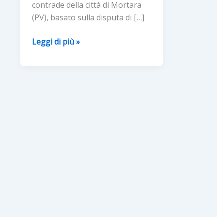
contrade della città di Mortara
(PV), basato sulla disputa di […]
“PALIO
Leggi di più »
DELL’OCA
E
SAGRA
DEL
SALAME
D’OCA”
–
MORTARA
(PV)
dal
23
al
27