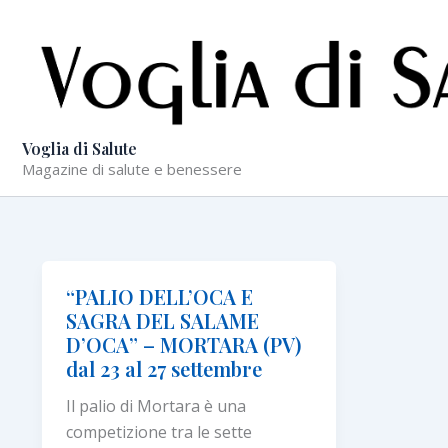
Vai
al
contenuto
Voglia di Salute
Magazine di salute e benessere
“PALIO DELL’OCA E
SAGRA DEL SALAME
D’OCA” – MORTARA (PV)
dal 23 al 27 settembre
Il palio di Mortara è una
competizione tra le sette