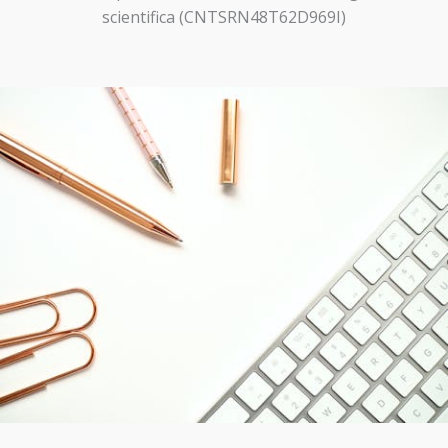
scientifica (CNTSRN48T62D969I)