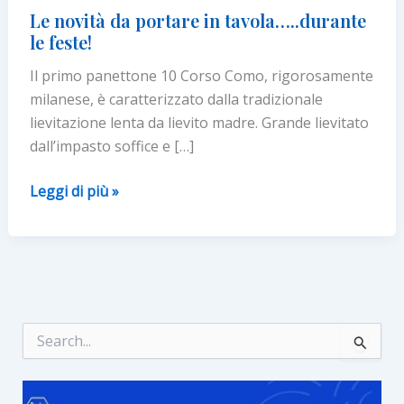
Le novità da portare in tavola…..durante
le feste!
Il primo panettone 10 Corso Como, rigorosamente
milanese, è caratterizzato dalla tradizionale
lievitazione lenta da lievito madre. Grande lievitato
dall’impasto soffice e […]
Le
Leggi di più »
novità
da
portare
in
tavola…..durante
le
C
e
feste!
r
c
a