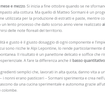
 mese e mezzo
. Si inizia a fine ottobre quando se ne sfornan
impasto alla cottura. Ma quello di Matteo Sormani è un proge
ene utilizzata per la produzione di estratti e paste, mentre 
o un lento processo che dallo scorso anno viene realizzato
a
rsi delle note floreali del territorio.
lità e gusto è il giusto dosaggio di ogni componente e l’impie
 cui sono ricche le Alpi Lepontine, lo rende particolarmente 
ntanea. Il risultato è un panettone delicato e soffice che ris
, esperienziale. A fare la differenza anche il
basso quantitativo
ngredienti semplici che, lavorati in alta quota, danno vita a
 – i nonni erano pasticceri – Sormani sperimenta e crea nell
scono da una cucina sperimentale e autonoma grazie all’util
e colombe.