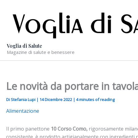
Vai
al
contenuto
Voglia di Salute
Magazine di salute e benessere
Le novità da portare in tavol
Di
Stefania Lupi
|
14 Dicembre 2022
|
4 minutes of reading
Alimentazione
Il primo panettone
10 Corso Como,
rigorosamente milanese
consistente, è prodotto artigianalmente con ingredienti n