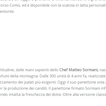
orso Como, ed è disponibile con la scatola in latta personal
Piemonte.
titudine, dalle mani sapienti dello
Chef Matteo Sormani,
nasc
ofumi della montagna. Dalle 300 unità di 4 anni fa, realizzat
zzamento dei palati più esigenti. Oggi il suo panettone vola 
ti per la produzione dei canditi. Il panettone firmato Sormani 
do intatta la freschezza del dolce. Oltre alla versione classi