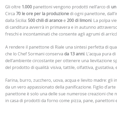
Gli oltre
1.000
panettoni vengono prodotti nell’arco di
un
Circa
70 le ore per la produzione
di ogni panettone, dall’
dalla Sicilia:
500 chili di arance
e
200 di limoni
. La polpa vi
di canditura avverrà in primavera e in autunno attravers
freschi e incontaminati che consente agli agrumi di arricchi
A rendere il panettone di Riale una sintesi perfetta di qua
che lo Chef Sormani conserva
da 13 anni
. L’acqua pura di
dell’ambiente circostante per ottenere una lievitazione spo
del prodotto di qualità: visiva, tattile, olfattiva, gustativa
Farina, burro, zucchero, uova, acqua e lievito madre: gli i
da un vero appassionato della panificazione. Figlio d’arte
panettone è solo una delle sue numerose creazioni che na
in casa di prodotti da forno come pizza, pane, panettoni 