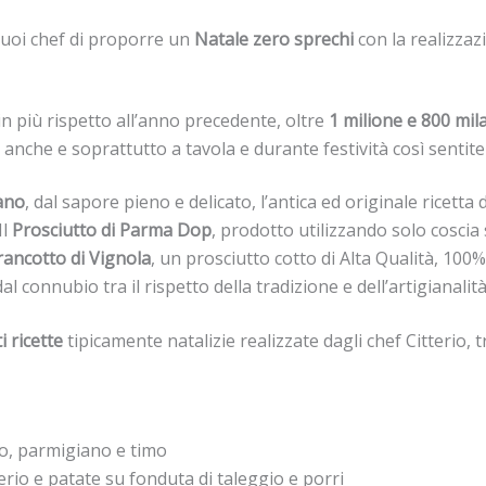
 suoi chef di proporre un
Natale zero sprechi
con la realizza
in più rispetto all’anno precedente, oltre
1 milione e 800 mil
anche e soprattutto a tavola e durante festività così sentite
ano
, dal sapore pieno e delicato, l’antica ed originale ricetta 
Il
Prosciutto di Parma Dop
, prodotto utilizzando solo coscia
rancotto di Vignola
, un prosciutto cotto di Alta Qualità, 100%
l connubio tra il rispetto della tradizione e dell’artigianalità
i ricette
tipicamente natalizie realizzate dagli chef Citterio, 
io, parmigiano e timo
erio e patate su fonduta di taleggio e porri