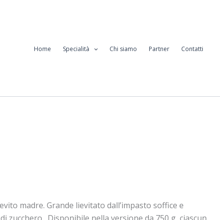
Home
Specialità
Chi siamo
Partner
Contatti
evito madre. Grande lievitato dall’impasto soffice e
di zucchero. Disponibile nella versione da 750 g, ciascun