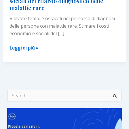
sociali del ritardo diagnostico nelle
malattie rare
Rilevare tempi e ostacoli nel percorso di diagnosi
delle persone con malattie rare. Stimare i costi
economici e sociali del […]
“Women
Leggi di più »
in
Rare”:
costi
economici
e
sociali
C
e
del
r
ritardo
c
diagnostico
a
:
nelle