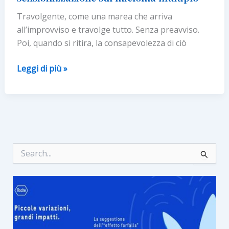
Travolgente, come una marea che arriva
all’improvviso e travolge tutto. Senza preavviso.
Poi, quando si ritira, la consapevolezza di ciò
MMAREA,
Leggi di più »
nuova
campagna
di
sensibilizzazione
sul
mieloma
C
e
multiplo
r
c
a
: