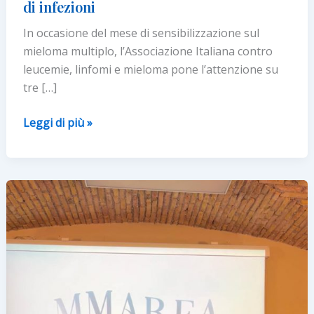
di infezioni
In occasione del mese di sensibilizzazione sul
mieloma multiplo, l’Associazione Italiana contro
leucemie, linfomi e mieloma pone l’attenzione su
tre […]
Mieloma
Leggi di più »
multiplo:
focus
di
AIL
su
sopravvivenza,
qualità
della
vita
e