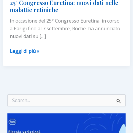
25° Congresso Euretina: nuovi dati nelle
malattie retiniche
In occasione del 25° Congresso Euretina, in corso
a Parigi fino al 7 settembre, Roche ha annunciato
nuovi dati su […]
25°
Leggi di più »
Congresso
Euretina:
nuovi
dati
nelle
malattie
C
e
retiniche
r
c
a
: