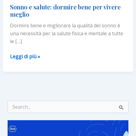
Sonno e salute: dormire bene per vivere
meglio
Dormire bene e migliorare la qualità del sonno è
una necessità per la salute fisica e mentale a tutte
le […]
Sonno
Leggi di più »
e
salute:
dormire
bene
per
vivere
C
e
meglio
r
c
a
: