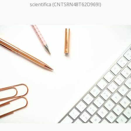
scientifica (CNTSRN48T62D969I)