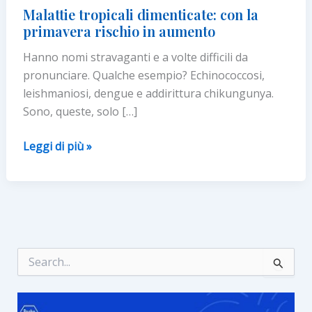
Malattie tropicali dimenticate: con la
primavera rischio in aumento
Hanno nomi stravaganti e a volte difficili da
pronunciare. Qualche esempio? Echinococcosi,
leishmaniosi, dengue e addirittura chikungunya.
Sono, queste, solo […]
Malattie
Leggi di più »
tropicali
dimenticate:
con
la
primavera
rischio
C
e
in
r
aumento
c
a