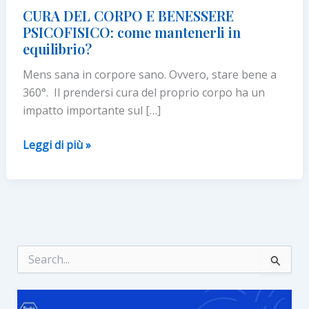
CURA DEL CORPO E BENESSERE
PSICOFISICO: come mantenerli in
equilibrio?
Mens sana in corpore sano. Ovvero, stare bene a
360°. Il prendersi cura del proprio corpo ha un
impatto importante sul […]
CURA
Leggi di più »
DEL
CORPO
E
BENESSERE
PSICOFISICO:
come
C
e
mantenerli
r
in
c
equilibrio?
a