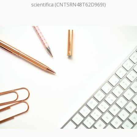
scientifica (CNTSRN48T62D969I)