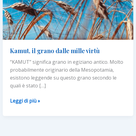
Kamut, il grano dalle mille virtù
“KAMUT” significa grano in egiziano antico. Molto
probabilmente originario della Mesopotamia,
esistono leggende su questo grano secondo le
quali è stato […]
Kamut,
Leggi di più »
il
grano
dalle
mille