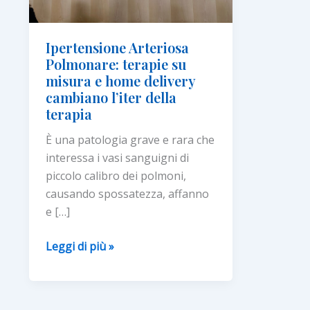
Ipertensione Arteriosa
Polmonare: terapie su
misura e home delivery
cambiano l’iter della
terapia
È una patologia grave e rara che
interessa i vasi sanguigni di
piccolo calibro dei polmoni,
causando spossatezza, affanno
e […]
Ipertensione
Leggi di più »
Arteriosa
Polmonare:
terapie