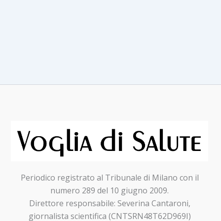
su
misura
e
home
delivery
cambiano
l’iter
della
terapia
Periodico registrato al Tribunale di Milano con il
numero 289 del 10 giugno 2009.
Direttore responsabile: Severina Cantaroni,
giornalista scientifica (CNTSRN48T62D969I)