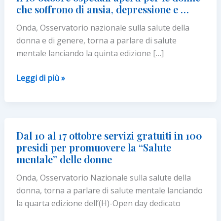
che soffrono di ansia, depressione e …
Onda, Osservatorio nazionale sulla salute della
donna e di genere, torna a parlare di salute
mentale lanciando la quinta edizione […]
Il
Leggi di più »
10
ottobre
ospedali
aperti
Dal 10 al 17 ottobre servizi gratuiti in 100
per
presidi per promuovere la “Salute
le
mentale” delle donne
donne
Onda, Osservatorio Nazionale sulla salute della
che
donna, torna a parlare di salute mentale lanciando
soffrono
la quarta edizione dell’(H)-Open day dedicato
di
ansia,