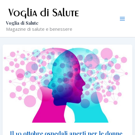
Vai
al
contenuto
Voglia di Salute
Magazine di salute e benessere
Il 10 ottobre ospedali aperti per le donne