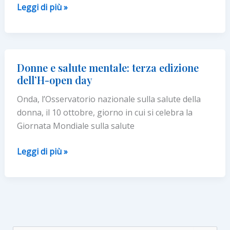
Dal
Leggi di più »
depressione
10
e
al
…
17
ottobre
Donne e salute mentale: terza edizione
servizi
dell’H-open day
gratuiti
Onda, l’Osservatorio nazionale sulla salute della
in
donna, il 10 ottobre, giorno in cui si celebra la
100
Giornata Mondiale sulla salute
presidi
per
Donne
Leggi di più »
promuovere
e
la
salute
“Salute
mentale:
mentale”
terza
delle
edizione
donne