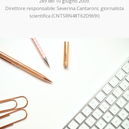
289 del 10 giugno 2009.
Direttore responsabile: Severina Cantaroni, giornalista
scientifica (CNTSRN48T62D969I)