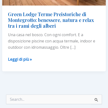
Green Lodge Terme Preistoriche di
Montegrotto: benessere, natura e relax
tra i rami degli alberi
Una casa nel bosco. Con ogni comfort. E a
disposizione piscine con acqua termale, indoor e
outdoor con idromassaggio. Oltre […]
Green
Leggi di più »
Lodge
Terme
Preistoriche
di
Montegrotto:
benessere,
C
e
natura
r