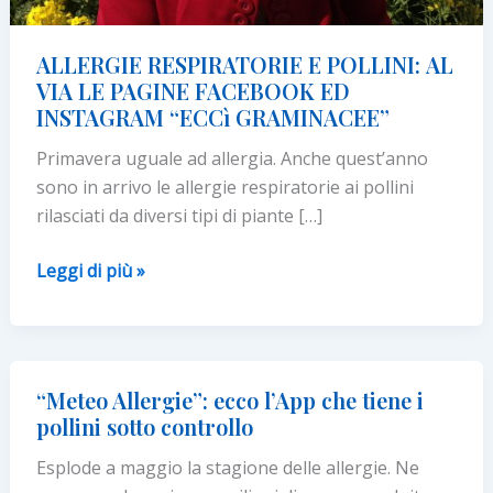
ALLERGIE RESPIRATORIE E POLLINI: AL
VIA LE PAGINE FACEBOOK ED
INSTAGRAM “ECCì GRAMINACEE”
Primavera uguale ad allergia. Anche quest’anno
sono in arrivo le allergie respiratorie ai pollini
rilasciati da diversi tipi di piante […]
ALLERGIE
Leggi di più »
RESPIRATORIE
E
POLLINI: AL
VIA
“Meteo Allergie”: ecco l’App che tiene i
LE
pollini sotto controllo
PAGINE
Esplode a maggio la stagione delle allergie. Ne
FACEBOOK