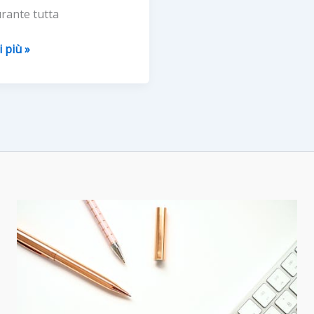
urante tutta
i più »
ATA
ALE
LISTICHE
OCULISTA