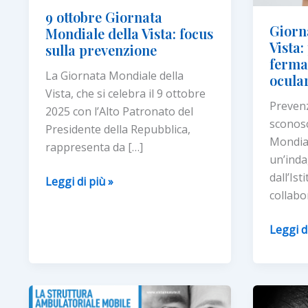
9 ottobre Giornata
Giorn
Mondiale della Vista: focus
Vista:
sulla prevenzione
fermar
La Giornata Mondiale della
ocula
Vista, che si celebra il 9 ottobre
Preven
2025 con l’Alto Patronato del
sconosc
Presidente della Repubblica,
Mondial
rappresenta da […]
un’inda
dall’Ist
9
Leggi di più »
collabo
ottobre
Giornata
Giorna
Leggi d
Mondiale
Mondia
della
della
Vista:
Vista:
focus
più
sulla