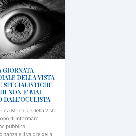
zione
CURARE
e
e
a GIORNATA
IALE DELLA VISTA
E SPECIALISTICHE
HI NON E’ MAI
 DALL’OCULISTA
nata Mondiale della Vista
copo di informare
one pubblica
ortanza e il valore della