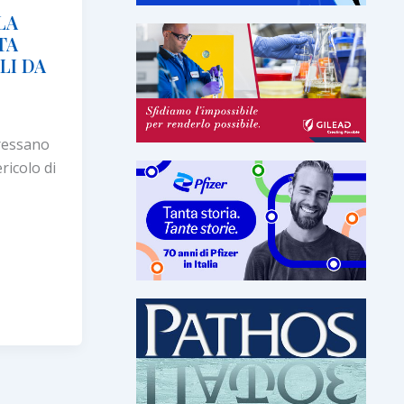
LA
TA
LI DA
eressano
ericolo di