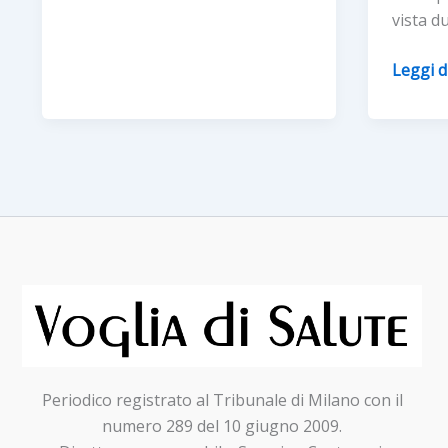
NAZIONALE
vista d
VISTA
IN
Per
Leggi d
SALUTE:
La
in
GIORN
occasione
MONDI
della
DELLA
giornata
VISTA
mondiale
VISITE
della
SPECIA
vista
PER
presentazione
CHI
della
NON
tappa
E’
nel
MAI
Periodico registrato al Tribunale di Milano con il
Lazio
STATO
numero 289 del 10 giugno 2009.
DALL’