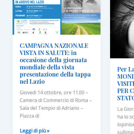
preven
prevenzione
per
fermar
le
malatti
oculari
CAMPAGNA NAZIONALE
VISTA IN SALUTE: in
occasione della giornata
mondiale della vista
Per L
presentazione della tappa
MOND
nel Lazio
VISIT
PER C
Giovedì 14 ottobre, ore 11.00 –
STATO
Camera di Commercio di Roma –
Sala del Tempio di Adriano –
La Gior
Piazza di
ha lo s
lopini
CAMPAGNA
Leggi di più »
sullimp