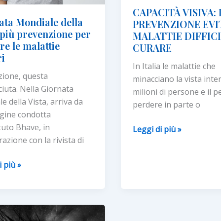
CAPACITÀ VISIVA: 
ata Mondiale della
PREVENZIONE EVI
 più prevenzione per
MALATTIE DIFFICI
e le malattie
CURARE
ri
In Italia le malattie che
zione, questa
minacciano la vista int
iuta. Nella Giornata
milioni di persone e il p
e della Vista, arriva da
perdere in parte o
gine condotta
ituto Bhave, in
CAPACITÀ
Leggi di più »
razione con la rivista di
VISIVA:
LA
ta
i più »
PREVENZIONE
le
EVITA
MALATTIE
DIFFICILI
DA