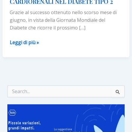
CARDIORENALI NEL DIABETE TIPO 2
Grazie al successo ottenuto nello scorso mese di
giugno, in vista della Giornata Mondiale del
Diabete che ricorre il prossimo […]
RIPARTE
Leggi di più »
‘PRONTO
DIABETE’:
CAMPAGNA
NAZIONALE
DI
PREVENZIONE
C
e
DELLE
r
COMPLICANZE
c
CARDIORENALI
a
:
NEL
DIABETE