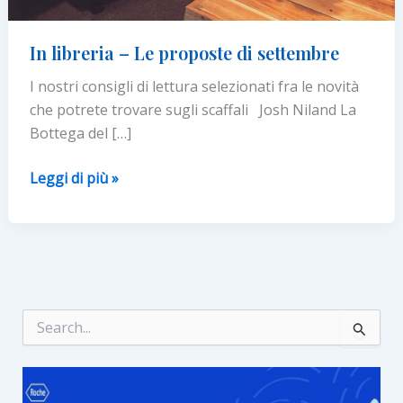
In libreria – Le proposte di settembre
I nostri consigli di lettura selezionati fra le novità
che potrete trovare sugli scaffali Josh Niland La
Bottega del […]
In
Leggi di più »
libreria
–
Le
proposte
di
settembre
C
e
r
c
a