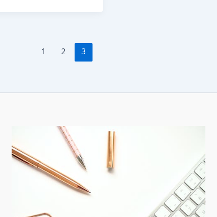
NI
1
2
3