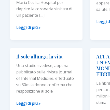
Maria Cecilia Hospital per
apparen
riaprire la coronaria sinistra di
salute. 
un paziente […]
I
Leggi d
Arterie
Leggi di più »
bambin
coronarie
impara
occluse:
a
una
scuola
nuova
le
Il sole allunga la vita
ALT 
tecnica
tecnich
UN’E
Uno studio svedese, appena
avanzata
di
MOND
pubblicato sulla rivista Journal
in
rianima
FIBRI
of Internal Medicine, effettuato
emergenza
La fibri
su 30mila donne conferma che
salva
person
l’esposizione al sole
la
milioni 
vita
stima
Il
Leggi di più »
sole