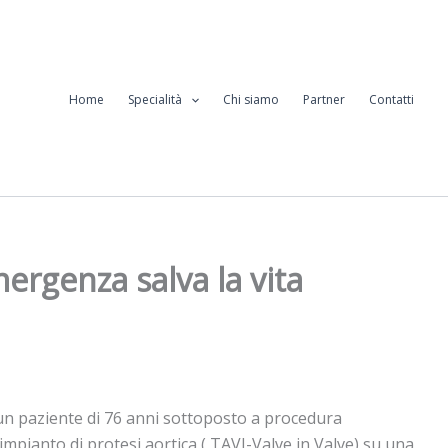
Home
Specialità
Chi siamo
Partner
Contatti
ergenza salva la vita
i un paziente di 76 anni sottoposto a procedura
impianto di protesi aortica ( TAVI-Valve in Valve) su una