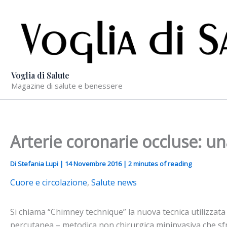
Vai
al
contenuto
Voglia di Salute
Magazine di salute e benessere
Arterie coronarie occluse: u
Di
Stefania Lupi
|
14 Novembre 2016
|
2 minutes of reading
Cuore e circolazione
,
Salute news
Si chiama “Chimney technique” la nuova tecnica utilizzata 
percutanea – metodica non chirurgica mininvasiva che sfrut