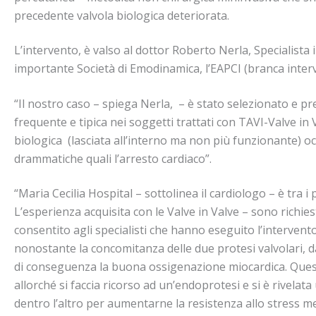
precedente valvola biologica deteriorata.
L’intervento, è valso al dottor Roberto Nerla, Specialist
importante Società di Emodinamica, l’EAPCI (branca interve
“Il nostro caso – spiega Nerla, – è stato selezionato e 
frequente e tipica nei soggetti trattati con TAVI-Valve in
biologica (lasciata all’interno ma non più funzionante)
drammatiche quali l’arresto cardiaco”.
“Maria Cecilia Hospital – sottolinea il cardiologo – è tra
L’esperienza acquisita con le Valve in Valve – sono richie
consentito agli specialisti che hanno eseguito l’intervento
nonostante la concomitanza delle due protesi valvolari, dall
di conseguenza la buona ossigenazione miocardica. Questa 
allorché si faccia ricorso ad un’endoprotesi e si è rivelata
dentro l’altro per aumentarne la resistenza allo stress mec