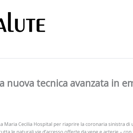
na nuova tecnica avanzata in em
a Maria Cecilia Hospital per riaprire la coronaria sinistra d
ta le naturali vie d’accesso offerte da vene e arterie – con 