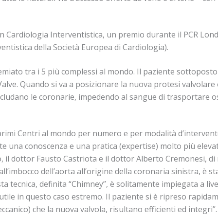
a in Cardiologia Interventistica, un premio durante il PCR 
ntistica della Società Europea di Cardiologia).
premiato tra i 5 più complessi al mondo. Il paziente sottopo
 Valve. Quando si va a posizionare la nuova protesi valvolare 
 occludano le coronarie, impedendo al sangue di trasportare
 i primi Centri al mondo per numero e per modalità d’interven
ste una conoscenza e una pratica (expertise) molto più eleva
, il dottor Fausto Castriota e il dottor Alberto Cremonesi, di
’imbocco dell’aorta all’origine della coronaria sinistra, è sta
tecnica, definita “Chimney”, è solitamente impiegata a livel
 utile in questo caso estremo. Il paziente si è ripreso rapidam
canico) che la nuova valvola, risultano efficienti ed integri”.