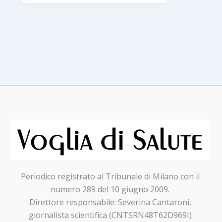
per
l’uso.
Parole
chiave:
chiarezza,
differenziazione,
appropriatezza
Periodico registrato al Tribunale di Milano con il
numero 289 del 10 giugno 2009.
Direttore responsabile: Severina Cantaroni,
giornalista scientifica (CNTSRN48T62D969I)