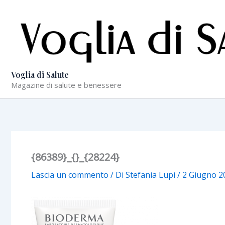
Vai
al
contenuto
Voglia di Salute
Magazine di salute e benessere
{86389}_{}_{28224}
Lascia un commento
/ Di
Stefania Lupi
/
2 Giugno 2