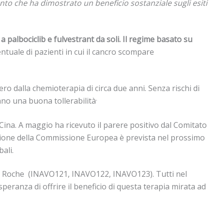
to che ha dimostrato un beneficio sostanziale sugli esiti
a palbociclib e fulvestrant da soli. Il regime basato su
ntuale di pazienti in cui il cancro scompare
o dalla chemioterapia di circa due anni. Senza rischi di
.
ano una buona tollerabilità
n Cina. A maggio ha ricevuto il parere positivo dal Comitato
vazione della Commissione Europea è prevista nel prossimo
ali.
i da Roche (INAVO121, INAVO122, INAVO123). Tutti nel
ranza di offrire il beneficio di questa terapia mirata ad