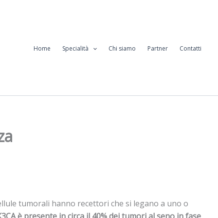
Home
Specialità
Chi siamo
Partner
Contatti
za
cellule tumorali hanno recettori che si legano a uno o
CA è presente in circa il 40% dei tumori al seno in fase