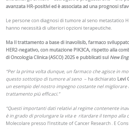
avanzata HR-positivi ed è associata ad una prognosi sfav
Le persone con diagnosi di tumore al seno metastatico HR-p
hanno necessità di ulteriori opzioni terapeutiche.
Ma Il trattamento a base di inavolisib, farmaco sviluppat
HER2-negativo, con mutazione PIK3CA, rispetto alla combi
di Oncologia Clinica (ASCO) 2025 e pubblicati sul
New Engl
“Per la prima volta dunque, un farmaco che agisce in mod
questo sottotipo di tumore al seno
– ha dichiarato
Levi 
un esempio del nostro impegno costante nel migliorare l
trattamento più efficaci.”
“Questi importanti dati relativi al regime contenente in
è in grado di prolungare la vita e ritardare il tempo all
Molecolare presso l’Institute of Cancer Research . E C