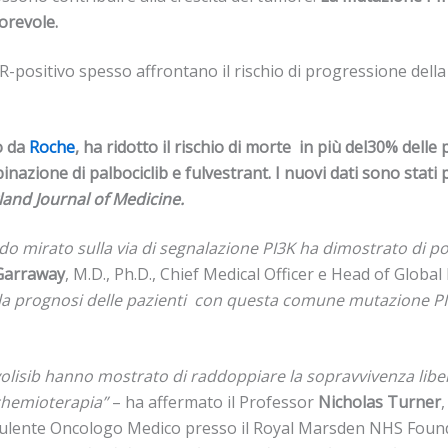
orevole.
ositivo spesso affrontano il rischio di progressione della mal
o da
Roche
, ha
ridotto il rischio di morte
in più del
30% delle 
nazione di palbociclib e fulvestrant.
I nuovi dati sono stati
and Journal of Medicine.
o mirato sulla via di segnalazione PI3K ha dimostrato di p
Garraway
, M.D., Ph.D., Chief Medical Officer e Head of Glob
a prognosi delle pazienti con questa comune mutazione PIK
avolisib hanno mostrato di raddoppiare la sopravvivenza li
a chemioterapia”
– ha affermato il Professor
Nicholas Turner
onsulente Oncologo Medico presso il Royal Marsden NHS Foun