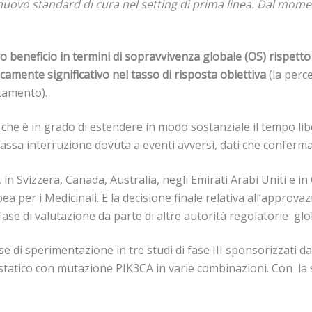
ovo standard di cura nel setting di prima linea. Dal momen
vo beneficio in termini di sopravvivenza globale (OS) rispetto 
amente significativo nel tasso di risposta obiettiva
(la perce
ttamento).
he è in grado di estendere in modo sostanziale il tempo liber
 bassa interruzione dovuta a eventi avversi, dati che conferm
, in Svizzera, Canada, Australia, negli Emirati Arabi Uniti e i
 per i Medicinali. E la decisione finale relativa all’appro
ase di valutazione da parte di altre autorità regolatorie glob
ase di sperimentazione in tre studi di fase III sponsorizzat
atico con mutazione PIK3CA in varie combinazioni. Con la spe