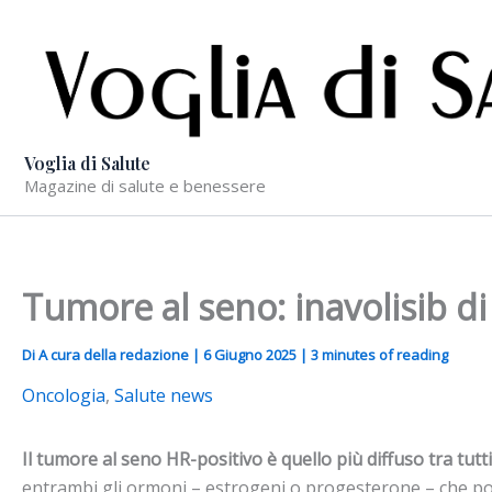
Vai
al
contenuto
Voglia di Salute
Magazine di salute e benessere
Tumore al seno: inavolisib d
Di
A cura della redazione
|
6 Giugno 2025
|
3 minutes of reading
Oncologia
,
Salute news
Il tumore al seno HR-positivo è quello più diffuso tra tutti
entrambi gli ormoni – estrogeni o progesterone – che pos