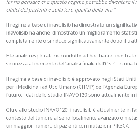
fanno pensare che questo regime potrebbe diventare il nu
clinici dei pazienti e sulla loro qualità della vita.”
Il regime a base di inavolisib ha dimostrato un significati
inavolisib ha anche dimostrato un miglioramento statistic
completamente o si riduce significativamente dopo il tra
E le analisi esploratorie condotte ad hoc hanno mostrato c
sicurezza al momento dell’analisi finale dell’OS. Con una
Il regime a base di inavolisib è approvato negli Stati Uniti
per i Medicinali ad Uso Umano (CHMP) dell’Agenzia Europea
futuro. I dati dello studio INAVO120 sono attualmente in f
Oltre allo studio INAVO120, inavolisib è attualmente in f
contesto del tumore al seno localmente avanzato o metast
un maggior numero di pazienti con mutazioni PIK3CA.