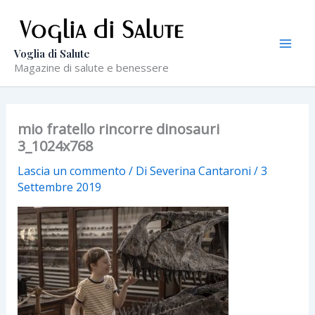
Vai
al
contenuto
Voglia di Salute
Magazine di salute e benessere
mio fratello rincorre dinosauri
3_1024x768
Lascia un commento
/ Di
Severina Cantaroni
/
3
Settembre 2019