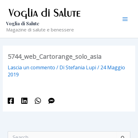
Vai
al
contenuto
Voglia di Salute
Magazine di salute e benessere
5744_web_Cartorange_solo_asia
Lascia un commento
/ Di
Stefania Lupi
/
24 Maggio
2019
C