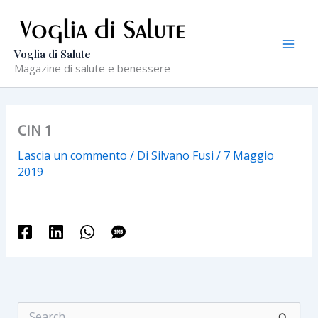
Vai
al
contenuto
Voglia di Salute
Magazine di salute e benessere
CIN 1
Lascia un commento
/ Di
Silvano Fusi
/
7 Maggio
2019
C