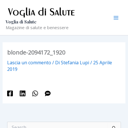
Vai
al
contenuto
Voglia di Salute
Magazine di salute e benessere
blonde-2094172_1920
Lascia un commento
/ Di
Stefania Lupi
/
25 Aprile
2019
C