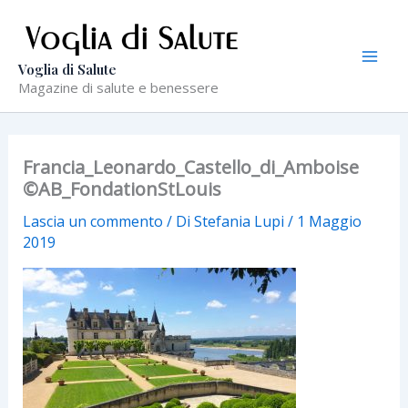
Vai
al
contenuto
Voglia di Salute
Magazine di salute e benessere
Francia_Leonardo_Castello_di_Amboise
©AB_FondationStLouis
Lascia un commento
/ Di
Stefania Lupi
/
1 Maggio
2019