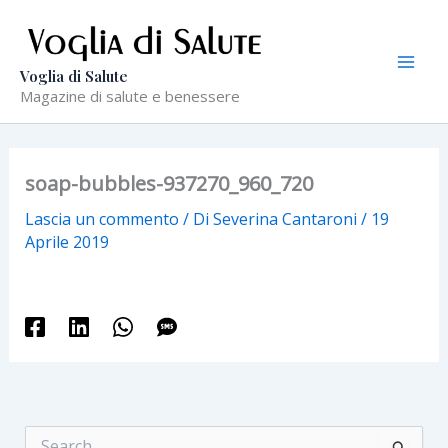
Vai
al
contenuto
Voglia di Salute
Magazine di salute e benessere
soap-bubbles-937270_960_720
Lascia un commento
/ Di
Severina Cantaroni
/
19
Aprile 2019
C