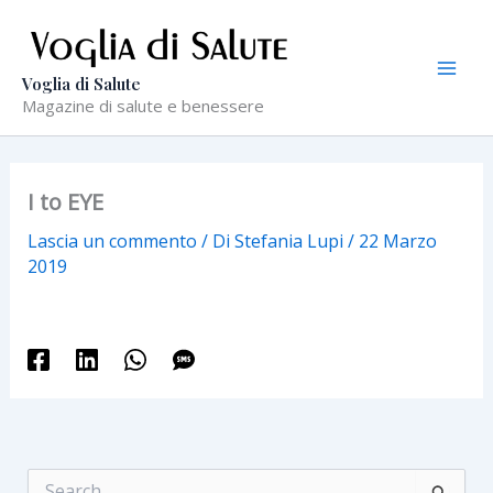
Vai
al
contenuto
Voglia di Salute
Magazine di salute e benessere
I to EYE
Lascia un commento
/ Di
Stefania Lupi
/
22 Marzo
2019
C