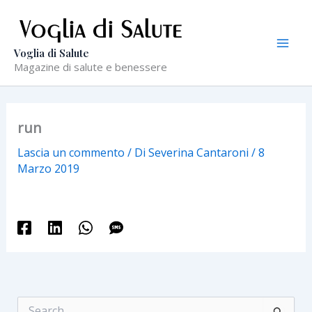
Vai
al
contenuto
Voglia di Salute
Magazine di salute e benessere
run
Lascia un commento
/ Di
Severina Cantaroni
/
8
Marzo 2019
C