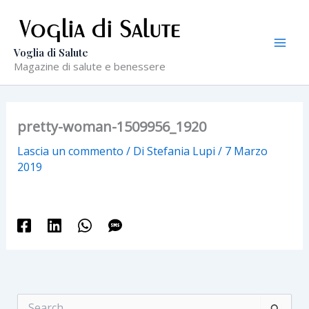
Vai
al
contenuto
Voglia di Salute
Magazine di salute e benessere
pretty-woman-1509956_1920
Lascia un commento
/ Di
Stefania Lupi
/
7 Marzo
2019
C